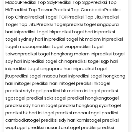
MacauPrediksi Top SdyPrediksi Top SgpPrediksi Top
HKPrediksi Top TaiwanPrediksi Top CambodiaPrediksi
Top ChinaPrediksi Togel TOPPrediksi Top JituPrediksi
Togel Top JituPrediksi Togelprediksi togel singapura
hari iniprediksi togel hkprediksi togel hari iniprediksi
togel sydney hari iniprediksi togel hk malam iniprediksi
togel macauprediksi togel wapprediksi togel
taiwanprediksi togel hongkong malam iniprediksi togel
sdy hari iniprediksi togel chinaprediksi togel sgp hari
iniprediksi togel singapore hari iniprediksi togel
jituprediksi togel macau hari iniprediksi togel hongkong
hari initogel prediksi hari initogel prediksi hktogel
prediksi sdytogel prediksi hk malam initogel prediksi
sgptogel prediksi saktitogel prediksi hongkongtogel
prediksi sdy hari initogel prediksi hongkong syairtogel
prediksi hk hari initogel prediksi macautogel prediksi
cambodiatogel prediksi sdy hari kamistogel prediksi
waptogel prediksi nusantaratogel prediksiprediksi