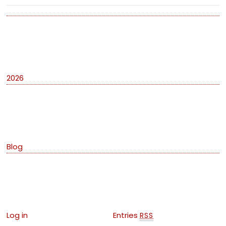
Archives
2026
Categories
Blog
Meta
Log in
Entries
RSS