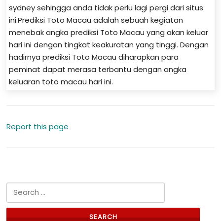
sydney sehingga anda tidak perlu lagi pergi dari situs
ini.Prediksi Toto Macau adalah sebuah kegiatan
menebak angka prediksi Toto Macau yang akan keluar
hari ini dengan tingkat keakuratan yang tinggi. Dengan
hadirnya prediksi Toto Macau diharapkan para
peminat dapat merasa terbantu dengan angka
keluaran toto macau hari ini.
Report this page
Search for: